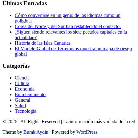
Últimas Entradas
Cómo convertirse en un genio de los idiomas como un
políglota
Corea del Norte y del Sur han restablecido el contacto.
¿Siguen siendo relevantes los siete pecados capitales en la
actualidad?
Historia de las Islas Canarias
El Modelo Global de Terremotos muestra un mapa de riesgo
global
Categorías
Ciencia
Cultura
Economía
Entretenimiento
General
Salud
Tecnología
© 2026
| All Rights Reserved | La información más variada de la red
Theme by
Burak Aydin
|
Powered by
WordPress