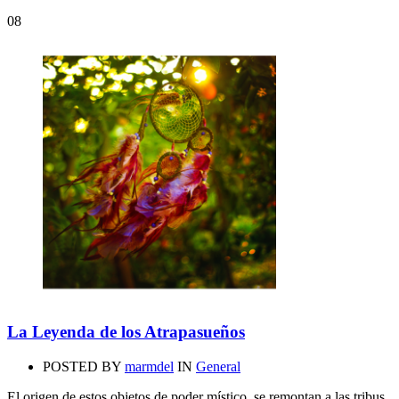
08
La Leyenda de los Atrapasueños
POSTED BY
marmdel
IN
General
El origen de estos objetos de poder místico, se remontan a las tribus