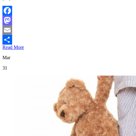
Facebook
Mastodon
Email
Read More
Compartir
Mar
31