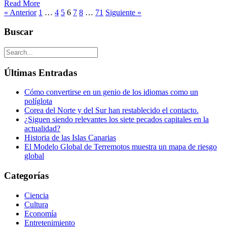
Read More
Compartir
« Anterior
1
…
4
5
6
7
8
…
71
Siguiente »
Buscar
Últimas Entradas
Cómo convertirse en un genio de los idiomas como un
políglota
Corea del Norte y del Sur han restablecido el contacto.
¿Siguen siendo relevantes los siete pecados capitales en la
actualidad?
Historia de las Islas Canarias
El Modelo Global de Terremotos muestra un mapa de riesgo
global
Categorías
Ciencia
Cultura
Economía
Entretenimiento